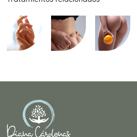
os
dez
litis
COR
COR
COR
POR
POR
POR
AL
AL
AL